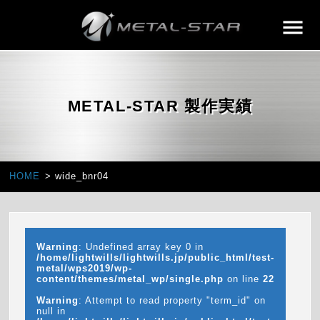
METAL-STAR 製作実績
HOME
wide_bnr04
Warning
: Undefined array key 0 in
/home/lightwills/lightwills.jp/public_html/test-
metal/wps2019/wp-
content/themes/metal_wp/single.php
on line
22
Warning
: Attempt to read property "term_id" on
null in