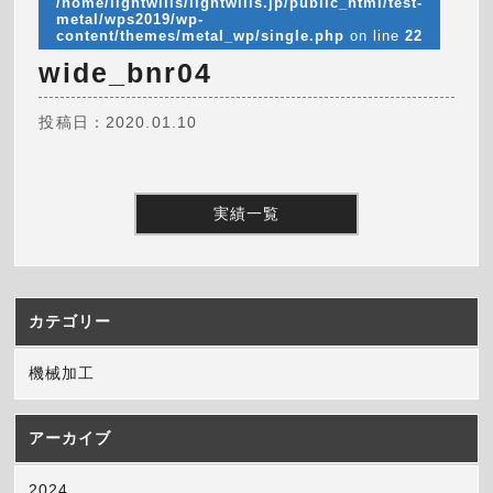
/home/lightwills/lightwills.jp/public_html/test-
metal/wps2019/wp-
content/themes/metal_wp/single.php
on line
22
wide_bnr04
投稿日：2020.01.10
実績一覧
カテゴリー
機械加工
アーカイブ
2024