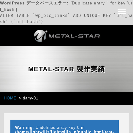
WordPress データベースエラー:
[Duplicate entry '' for key 'ur
l_hash']
ALTER TABLE `wp_blc_links` ADD UNIQUE KEY `url_ha
sh` (`url_hash`)
METAL-STAR 製作実績
HOME
damy01
Warning
: Undefined array key 0 in
/home/lightwills/lightwills.jp/public_html/test-