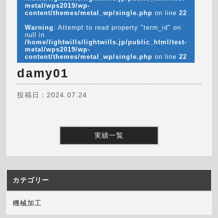
metal/wps2019/wp-
content/themes/metal_wp/single.php
on line
22
Warning
: Attempt to read property "term_id" on
null in
/home/lightwills/lightwills.jp/public_html/test-
metal/wps2019/wp-
content/themes/metal_wp/single.php
on line
22
damy01
投稿日：2024.07.24
実績一覧
カテゴリー
機械加工