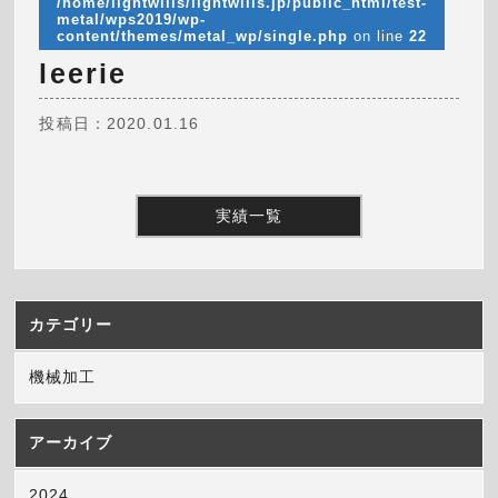
/home/lightwills/lightwills.jp/public_html/test-
metal/wps2019/wp-
content/themes/metal_wp/single.php
on line
22
leerie
投稿日：2020.01.16
実績一覧
カテゴリー
機械加工
アーカイブ
2024