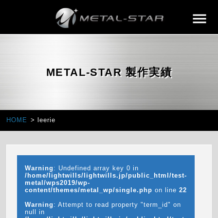
METAL-STAR 製作実績
HOME
leerie
Warning
: Undefined array key 0 in
/home/lightwills/lightwills.jp/public_html/test-
metal/wps2019/wp-
content/themes/metal_wp/single.php
on line
22
Warning
: Attempt to read property "term_id" on
null in