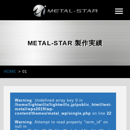
METAL-STAR 製作実績
HOME
01
Warning
: Undefined array key 0 in
/home/lightwills/lightwills.jp/public_html/test-
metal/wps2019/wp-
content/themes/metal_wp/single.php
on line
22
Warning
: Attempt to read property "term_id" on
null in