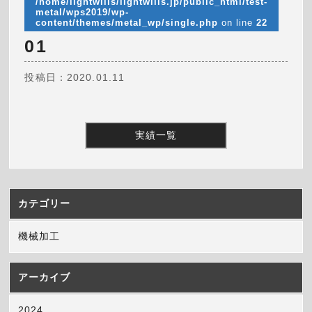
/home/lightwills/lightwills.jp/public_html/test-
metal/wps2019/wp-
content/themes/metal_wp/single.php
on line
22
01
投稿日：2020.01.11
実績一覧
カテゴリー
機械加工
アーカイブ
2024